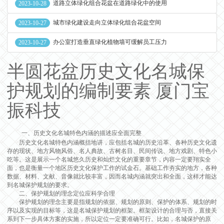
道路立体绿化组合花盆在道路绿化中的使用
2023-10-28
城市绿化建设走向立体绿化组合花盆空间
2023-10-27
办公室打造垂直绿化植物墙可缓解员工压力
2023-10-27
半圆花盆历史文化名城保
护规划的编制要素 厦门宝
振科技
一、历史文化名城特色内涵的描述应全面完整
历史文化名城特色内涵概括地讲，应包括名城的历史沿革、各种历史文化遗
存的现状、地方风物风俗、名人典故、古树名目、民间传说、地方戏剧、特色小
吃等。这是展示一个名城悠久历史和灿烂文化的重要章节，内容一定要翔实全
面，也是衡量一个地区历史文化保护工作的试金石。基础工作夯实的地方，各种
数据、材料、文献、音像就比较丰富，因而名城内涵就突出和全面，这样才能达
到名城保护规划的要求。
二、保护规划的理念定位应科学合理
保护规划的理念主要是指规划的依据、规划的原则、保护的体系、规划的时
序以及实现的目标等，这是名城保护规划的框架。框架设计的合理与否，直接关
系到下一步具体方案的实施，所以定位一定要准确可行。比如，名城保护的原