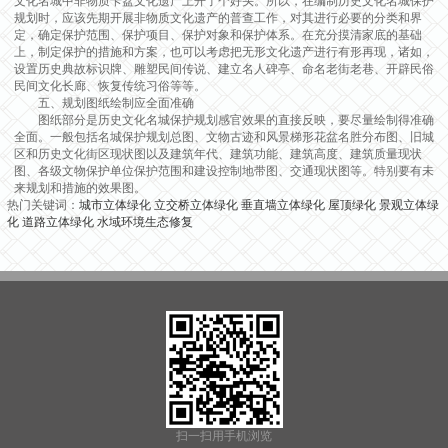
文化名城中非物质卡盆文化遗产上开了个好头。所以，在编制历史文化名城保护
规划时，应该先期开展非物质文化遗产的普查工作，对其进行必要的分类和界
定，确定保护范围、保护项目、保护对象和保护体系。在充分摸清家底的基础
上，制定保护的措施和方案，也可以考虑把无形文化遗产进行有形再现，诸如，
设置历史典故标识牌、雕塑民间传说、建立名人碑亭、命名老街老巷、开辟民俗
民间文化长廊、恢复传统习俗等等。
五、规划图纸绘制应全面准确
图纸部分是历史文化名城保护规划感官效果的直接反映，要尽量绘制得准确
全面。一般包括名城保护规划总图、文物古迹和风景梯形花盆名胜分布图、旧城
区和历史文化街区现状图以及建筑年代、建筑功能、建筑高度、建筑质量现状
图、各级文物保护单位保护范围和建设控制地带图、交通现状图等。特别要有未
来规划和措施的效果图。
热门关键词：
城市立体绿化
立交桥立体绿化
垂直墙立体绿化
屋顶绿化
景观立体绿
化
道路立体绿化
水域环境生态修复
扫一扫用手机浏览