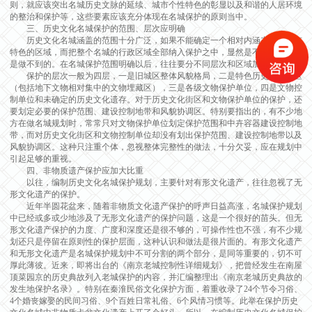
则，就应该突出名城历史文脉的延续、城市个性特色的彰显以及和谐的人居环境
的整治和保护等，这些要素应该充分体现在名城保护的原则当中。
三、历史文化名城保护的范围、层次应明确
历史文化名城涵盖的范围十分广泛，如果不能确定一个相对内涵丰富而富有
特色的区域，而把整个名城的行政区域全部纳入保护之中，显然是不科学的，也
是做不到的。在名城保护范围明确以后，往往要分不同层次和区域加以保护。
保护的层次一般为四层，一是旧城区整体风貌格局，二是特色历史文化街区
（包括地下文物相对集中的文物埋藏区），三是各级文物保护单位，四是文物控
制单位和未确定的历史文化遗存。对于历史文化街区和文物保护单位的保护，还
要划定必要的保护范围、建设控制地带和风貌协调区。特别要指出的，有不少地
方在做名城规划时，常常只对文物保护单位划定保护范围和中卉容器建设控制地
带，而对历史文化街区和文物控制单位却没有划出保护范围、建设控制地带以及
风貌协调区。这种只注重个体，忽视整体完整性的做法，十分欠妥，应在规划中
引起足够的重视。
四、非物质遗产保护应加大比重
以往，编制历史文化名城保护规划，主要针对有形文化遗产，往往忽视了无
形文化遗产的保护。
近年半圆花盆来，随着非物质文化遗产保护的呼声日益高涨，名城保护规划
中已经或多或少地涉及了无形文化遗产的保护问题，这是一个很好的苗头。但无
形文化遗产保护的力度、广度和深度还是很不够的，可操作性也不强，有不少规
划还只是停留在原则性的保护层面，这种认识和做法是很片面的。有形文化遗产
和无形文化遗产是名城保护规划中不可分割的两个部分，是同等重要的，切不可
厚此薄彼。近来，即将出台的《南京老城控制性详细规划》，把曾经发生在南屋
顶菜园京的历史典故列入老城保护的内容，并汇编整理出《南京老城历史典故的
发生地保护名录》。特别在秦淮民俗文化保护方面，着重收录了24个节令习俗、
4个婚丧嫁娶的民间习俗、9个百姓日常礼俗、6个风情习惯等。此举在保护历史