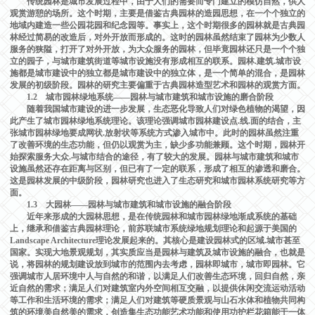
传统园林是城市发展过程中，由于人们的需要而专门建立的模仿自然，供人
观赏游憩的场所。这个时期，主要是借鉴古典园林的造园思想，在一个个独立的
地域内建造一些公园花园和纪念园等。事实上，这个时期很多的园林就是古典园
林经过简易的改造后，对外开放而形成的。这时的园林虽然结束了园林为少数人
服务的狭隘，打开了对外开放，为大众服务的园林，但毕竟园林还只是一个个独
立的园子，与城市建筑街道等城市设施没有形成相互的联系。园林.建筑.城市设
施都是城市建设中的独立都是城市建设中的独立体，是一个简单的混合，是园林
发展的初级阶段。园林的研究主要偏重于古典园林造型艺术和园林的观赏方面。
1.2 城市园林绿地系统——园林与城市建筑和城市设施的磨合阶段
随着我国城市建设的进一步发展，生态恶化导致人们对绿色植物的渴望，因
此产生了城市园林绿地系统理论。该理论强调城市园林建设点.线.面的结合，主
张城市园林绿地要成网状.放射状等系统方式渗入城市中。此时的园林虽然注重
了改善环境的生态功能，但仍以观赏为主，缺少多功能兼顾。这个时期，园林开
始探索服务大众.与城市结合的途径，有了较大的发展。园林与城市建筑和城市
设施虽然还存在距离与区别，但已有了一定的联系，形成了相互的渗透和磨合。
这是园林发展的中级阶段，园林研究也进入了生态研究和城市园林系统研究等方
面。
1.3 大园林——园林与城市建筑和城市设施的融合阶段
近年来形成的大园林思想，是在传统园林和城市园林绿地渐成系统的基础
上，继承和借鉴古典园林理论，前苏联城市系统绿地规划理论和起源于美国的
Landscape Architecture理论发展起来的。其核心是建设园林式的区域.城市甚至
国家。实现大地景观规划，其实质应当是园林与建筑及城市设施的融合，也就是
说，将园林的规划建设放到城市的范围内去考虑，园林即城市，城市即园林。它
强调城市人居环境中人与自然的和谐，以满足人们改善生态环境，回归自然，亲
近自然的需求；满足人们对建筑室内外空间相互交融，以提供休闲交流运动活动
等工作和生活环境的需求；满足人们对建筑等硬质景观与山石水体和植物共同构
筑的环境美自然美的需求，创造集生态功能艺术功能和使用功护栏花箱能于一体