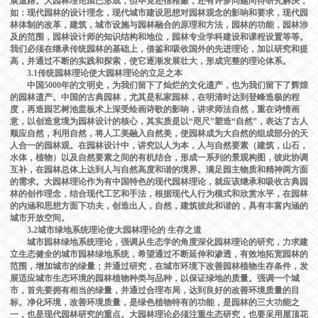
展道路。大园林理论虽已形成，但毕竟还很稚嫩，还有许多问题尚待研究解决，
如：现代园林的设计理念，现代城市建设思想对园林观念的影响和要求，现代园
林体制的改革，建筑，城市设施与园林融合的原理和方法，园林的功能，园林涉
及的范围，园林设计师的知识结构和地位，园林专业学科建设和课程设置等等。
我们必须在继承传统园林的基础上，借鉴和吸收国外的先进理论，加以研究和提
高，并通过不断的实践和探索，使它逐渐发展壮大，形成完整的理论体系。
3.1传统园林理论使大园林理论的立足之本
中国5000年的文明史，为我们留下了灿烂的文化遗产，也为我们留下了辉煌
的园林遗产。中国的古典园林，尤其是私家园林，在明清时达到登峰造极的程
度，再造园艺树池盖板术上深受绘画诗歌的影响，讲求师法自然，重在诗情画
意，以创造意境为园林设计的核心，其实质是以“咫尺”塑造“自然”，表达了古人
顺应自然，利用自然，将人工美融入自然美，使园林成为大自然的组成部分的天
人合一的园林观。在园林设计中，讲究以人为本，人与自然要素（建筑，山石，
水体，植物）以及自然要素之间的有机结合，形成一系列的景观构图，彼此协调
互补，在园林总体上达到人与自然高度和谐的境界。满足园主物质和精神两方面
的需求。大园林理论作为有中国特色的现代园林理论，就应该继承和吸收古典园
林的创作理念，结合现代工艺和手法，根据现代人行为模式和欣赏水平，在园林
的内涵和思想方面下功夫，创造出人，自然，建筑彼此和谐的，具有丰富内涵的
城市开放空间。
3.2城市绿地系统理论使大园林理论的 生存之道
城市园林绿地系统理论，强调从生态学的角度深化园林理论的研究，力求建
立生态健全的城市园林绿地系统，希望通过不断延伸和渗透，有效地拓宽园林的
范围，增加城市的绿量；并通过研究，在城市环境下改善园林植物生存条件，发
展适应城市生态环境的园林植物种类与品种，以保证绿地的质量。强调一个城
市，首先要拥有相当的绿量，并通过合理布局，达到良好的改善环境质量的目
标。净化环境，改善环境质量，是绿色植物特有的功能，是园林的三大功能之
一，也是现代园林研究的重点。大园林理论必须注重生态研究，也要采用屋顶花