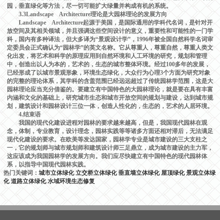
园，垂直绿化等方法，尽一切可能扩大绿量并构成有机的系统。
3.3Landscape Architecture理论是大园林理论的发展方向
Landscape Architecture起源于美国，是国际通用的学科代名词，是针对开
放空间及其相关领域，并且强调这些空间设计的意义，重要性和可能性的一门学
科，国内有多种译法，但大多译为“景观设计学”，1996年被全国自然科学名词审
定委员会正式确认为“园林学”的英文名称。它从尊重人，尊重自然，尊重人类文
化出发，将艺术和科学的原理应用到自然环境和人工环境的研究，规划和管理
中，创造出以人为本的，艺术的，生态的城市整体环境。经过100多年的发展，
已经形成了以城市景观形象，环境生态绿化，大众行为心理3个方面为研究对象
的完整的理论体系，其学科的含盖范围已经远远超过了传统园林学范围，这是大
园林理论应当充分借鉴的。要建立有中国特色的大园林理论，就是要在具有丰富
内涵和文化的基础上，研究城市生态和城市开放空间的规划与建设，达到城市规
划，建筑设计和园林设计三位一体，创造人性化的，生态的，艺术的人居环境。
4.结束语
我国的现代化建设进程对园林的要求越来越高，但是，我国现代园林在观
念，体制，专业教育，设计理念，园林实践等等诸多方面还相对滞后，无法满足
现代化建设的要求。在欧美等发达国家，园林学专业是城市建设的三大支柱之
一，它的规划师与城市规划师和建筑设计师三足鼎立，成为城市建设的主力军，
这应该成为我国园林学的发展方向。我们应尽快建立有中国特色的现代园林体
系，以指导中国现代园林实践。
热门关键词：
城市立体绿化
立交桥立体绿化
垂直墙立体绿化
屋顶绿化
景观立体绿
化
道路立体绿化
水域环境生态修复