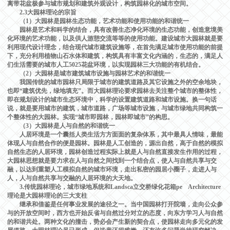
离带花盆极参与城市规划和建筑外观设计，构筑园林化的城市空间。
2.3大园林理论的宗旨
（1）大园林是园林生态功能，艺术功能和使用功能的和谐统一
园林是艺术和科学的结合，具有改善生态净化环境的生态功能，创造意境美
化环境的艺术功能，以及供人游憩交流等等的使用功能。建设城市大园林就是要
利用现代设计理念，结合现代城市建筑设施等，在首先满足城市使用功能的前提
下，充分利用植物山石水体和建筑，构筑具有丰富文化内涵的，生态的，满足人
们生活需要的城市人工5025花盆环境，以实现园林三大功能的有机结合。
（2）大园林是城市建筑城市设施与园林艺术的和谐统一
我国传统的城市园林只局限于城市的建筑道路及其它设施之外的空余地块，
也即“建筑优先，绿地填充”。而大园林理论要求园林去关注整个城市的整体性，
即在规划设计的城市生态环境中，科学的设置建筑道路和城市设施。换一句话
说，就是要用城市的建筑，城市道路，广场等城市设施，与城市绿地共同构筑一
个整体性的大园林。实现“城市即园林，园林即城市”的构思。
（3）大园林是人与自然的和谐统一
人居环境是一个囊括人类生活方方面面的复杂体系，其中最具人情味，最能
体现人与自然合作的便是园林。园林是人工创造的，源出自然，高于自然的模拟
自然生态的人居环境，园林创造过程实际上就是人与自然直接发生作用的过程，
大园林思想就是要力求在人与自然之间找到一个结合点，使人与自然共享与交
融，以达到重塑人工模拟自然的城市环境，走出私密的园居小圈子，走进人与
人，人与自然共享与交融的人居环境的大天地。
3.传统园林理论，城市绿地系统和Landsca立交桥绿化花箱pe Architecture
理论是大园林理论的三大支柱
继承和借鉴是任何事业发展的途径之一。当中国园林打开院墙，走向公众参
与的开放空间时，西方也开始反省与自然过分对立的态度，向东方学习人与自然
的和谐共处。两种文化的撞击，势必会产生新的契合点，使园林走向多元化的发