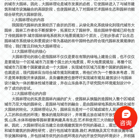
的城市大园林。因此，大园林理论是城市发展的必然，它使园林进入了与城市建
筑和城市设施融合的高级阶段，也使园林进入了对园林艺术园林生态和园林功能
综合研究的大园林阶段。
2.大园林理论的内容
我国现代园林的发展经历了曲折的历程，从
绿化美化系统
绿化到现代城市大
园林，园林工作者在不断探索中，拓展壮大了园林学。现在园林学领域已经包含
了传统园林学.城市园林绿地系统和大地景观规划3个层次，已初步形成了以生态
园林城市系统绿化和景观设计等为基础的有中国特色的符合现代园林发展规律的
理论，我们暂且归纳为大园林理论 。
2.1大园林理论的核心
大园林理论的核心是指园林不仅仅是要在有限的绿地上建造公园，也不仅仅
是要规划一个区域.城市乃至整个国土的大地景观，即大地景观规划，将整个区
域城市乃至整个国家建设成一个大园林，实现城市区域乃至整个国家的园林化。
也就是说，现代园林应当结合城市规划和建筑，将他们作为一个整体来考虑，而
不是简单割裂开来谈园林。吴良镛教授也曾呼吁实现城市规划.建筑设计与园林
设计融为一体的整体性城市建设，并在山东曲阜孔子研究院外环境规划设计中，
作了成功的尝试。
2.2大园林理论的内容
大园林理论的实质是园林内涵的扩大，使园林从狭隘的造园转入整个区域或
城市乃至大地的园林化，是园林与城市的融合，是由园林绿地系统向系统化城市
大园林的转化。大园林理论认为，园林应当是对一个区域或城市人居环境（包括
人工的和自然的环境）整体的规划和设计，并将重点放在城市开放空间上，用建
筑.山系.水体和植物等园林要素构建具有生态.艺术和使用三大功能的城市大园
林。因此，大园林理论应当建立在统领建筑室外空间的基础上，通过对城市规划
和城市建筑的协调性研究，进行包括城市道路.路灯.构筑物及其它市政设施等城
市设施和绿地，并包括城市依托的自然环境在内的开放空间的环境设计，并积隔