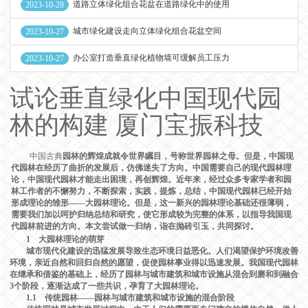
道路立体绿化组合花盆在道路绿化中的使用
2023-10-28
城市绿化建设走向立体绿化组合花盆空间
2023-10-27
办公室打造垂直绿化植物墙可缓解员工压力
2023-10-27
试论垂直绿化中国现代园
林的构建 厦门宝振科技
中国古典
园林的辉煌成就令世界瞩目，号称世界园林之母。但是，中国现
代园林在经历了曲折的发展后，仿佛迷失了方向。中国需要自己的现代园林理
论，中国现代园林才能走出困境，再创辉煌。近年来，经过众多专家学者和园
林工作者的不懈努力，不断探索，实践，提炼，总结，中国现代园林已经开始
形成理论的雏形——大园林理论。但是，这一新兴的园林理论基础还很薄弱，
需要我们加以呵护归纳总结和研究，使它形成较为完整的体系，以指导我国现
代园林前进的方向。本文尝试做一归纳，诣在抛砖引玉，共同探讨。
1 大园林理论的萌芽
城市现代化建设的迅猛发展导致生态环境日益恶化。人们渴望保护环境改善
环境，亲近自然和回归自然的愿望，促使园林事业得以迅速发展。我国现代园林
在继承和借鉴的基础上，经历了园林与城市建筑和城市设施从混合到磨和到融合
3个阶段，逐渐达成了一些共识，孕育了大园林理论。
1.1 传统园林——园林与城市建筑和城市设施的混合阶段