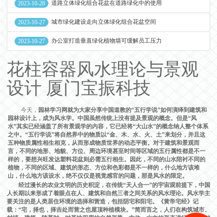
道路立体绿化组合花盆在道路绿化中的使用
2023-10-28
城市绿化建设走向立体绿化组合花盆空间
2023-10-27
办公室打造垂直绿化植物墙可缓解员工压力
2023-10-27
花柱容器风水理论与景观
设计 厦门宝振科技
今天，
园林学习网就为大家分享中国道教的“五行学说”如何演绎到建筑和
园林设计上，成为风水学。中国虽然传统上没有提及景观的概念。但是“风
水”其实已经涵盖了所有景观学的内容，它已经将“大山水”的概念纳人整个体系
之中。“五行学说”将自然界中的物质以“金、木、水、火、土”来划分，并且这
五种物质属性相生相克，从而形成物质世界的动态平衡。对于建筑和景观而
言，不同的地形、地貌、方位、周边环境甚至时间等区域的五行属性都是不一
样的，要想兴旺发达塑料花盆则必需五行相生。因此，不同的山水陪衬不同的
植物，不同的区域、建筑的形态、方位和色彩都是不一样的，什么地方该堆
山，什么地方该设水，绝不仅仅是视觉感官的问题，那是风水的限定。
经过漫长的农业文明的历史积淀，在传统“天人合一”的宇宙观前提下，中国
人长期以来形成了着眼点在人、建筑和自然三者之间关系的风水理论。风水学主
要关注的是人类居住环境的选择和营造，包括阴宅和阳宅。《黄帝宅经》记
载：“宅，择也，择吉处而营之也屋顶种植模块。”简而言之，人们在构筑城市、