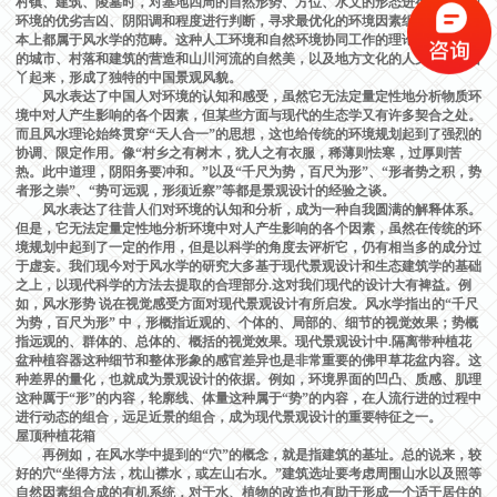
村镇、建筑、陵墓时，对基地四周的自然形势、方位、水文的形态进行考察，对
环境的优劣吉凶、阴阳调和程度进行判断，寻求最优化的环境因素组合，这些基
本上都属于风水学的范畴。这种人工环境和自然环境协同工作的理论使中国传统
的城市、村落和建筑的营造和山川河流的自然美，以及地方文化的人文完美结合
丫起来，形成了独特的中国景观风貌。
风水表达了中国人对环境的认知和感受，虽然它无法定量定性地分析物质环
境中对人产生影响的各个因素，但某些方面与现代的生态学又有许多契合之处。
而且风水理论始终贯穿“天人合一”的思想，这也给传统的环境规划起到了强烈的
协调、限定作用。像“村乡之有树木，犹人之有衣服，稀薄则怯寒，过厚则苦
热。此中道理，阴阳务要冲和。”以及“千尺为势，百尺为形”、“形者势之积，势
者形之崇”、“势可远观，形须近察”等都是景观设计的经验之谈。
风水表达了往昔人们对环境的认知和分析，成为一种自我圆满的解释体系。
但是，它无法定量定性地分析环境中对人产生影响的各个因素，虽然在传统的环
境规划中起到了一定的作用，但是以科学的角度去评析它，仍有相当多的成分过
于虚妄。我们现今对于风水学的研究大多基于现代景观设计和生态建筑学的基础
之上，以现代科学的方法去提取的合理部分.这对我们现代的设计大有裨益。例
如，风水形势 说在视觉感受方面对现代景观设计有所启发。风水学指出的“千尺
为势，百尺为形” 中，形概指近观的、个体的、局部的、细节的视觉效果；势概
指远观的、群体的、总体的、概括的视觉效果。现代景观设计中.隔离带种植花
盆种植容器这种细节和整体形象的感官差异也是非常重要的佛甲草花盆内容。这
种差界的量化，也就成为景观设计的依据。例如，环境界面的凹凸、质感、肌理
这种厲于“形”的内容，轮廓线、体量这种属于“势”的内容，在人流行进的过程中
进行动态的组合，远足近景的组合，成为现代景观设计的重要特征之一。
屋顶种植花箱
再例如，在风水学中提到的“穴”的概念，就是指建筑的基址。总的说来，较
好的穴“坐得方法，枕山襟水，或左山右水。”建筑选址要考虑周围山水以及照等
自然因素组合成的有机系统，对于水、植物的改造也有助于形成一个适于居住的